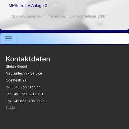
MPBetreibV Anlage 2
http://www.gesetze-im-internet.de/mpbetreibv/anlage_2.html
Kontaktdaten
Stefan Riedel
Medizintechnik Service
Goethestr. 9a
D-86343 Königsbrunn
Tel: +49 172 / 82 12 791
Fax: +49 8231 / 95 98 263
E-Mail