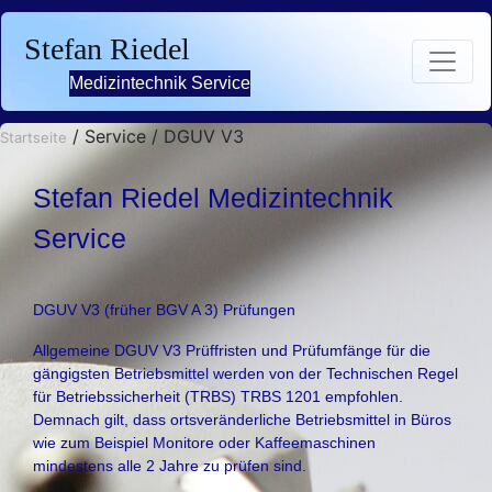
Stefan Riedel
Medizintechnik Service
/ Service / DGUV V3
Startseite
Stefan Riedel Medizintechnik
Service
DGUV V3 (früher BGV A 3) Prüfungen
Allgemeine DGUV V3 Prüffristen und Prüfumfänge für die
gängigsten Betriebsmittel werden von der Technischen Regel
für Betriebssicherheit (TRBS) TRBS 1201 empfohlen.
Demnach gilt, dass ortsveränderliche Betriebsmittel in Büros
wie zum Beispiel Monitore oder Kaffeemaschinen
mindestens alle 2 Jahre zu prüfen sind.