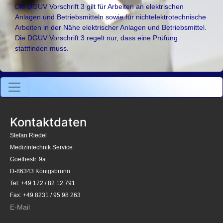
Die DGUV Vorschrift 3 gilt für Arbeiten an elektrischen
Anlagen und Betriebsmitteln sowie für nichtelektrotechnische
Arbeiten in der Nähe elektrischer Anlagen und Betriebsmittel.
Die DGUV Vorschrift 3 regelt nur, dass eine Prüfung
stattfinden muss.
Kontaktdaten
Stefan Riedel
Medizintechnik Service
Goethestr. 9a
D-86343 Königsbrunn
Tel: +49 172 / 82 12 791
Fax: +49 8231 / 95 98 263
E-Mail